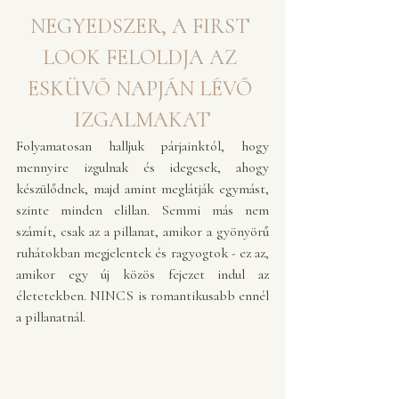
NEGYEDSZER, A FIRST 
LOOK FELOLDJA AZ 
ESKÜVŐ NAPJÁN LÉVŐ 
IZGALMAKAT
Folyamatosan halljuk párjainktól, hogy 
mennyire izgulnak és idegesek, ahogy 
készülődnek, majd amint meglátják egymást, 
szinte minden elillan. Semmi más nem 
számít, csak az a pillanat, amikor a gyönyörű 
ruhátokban megjelentek és ragyogtok - ez az, 
amikor egy új közös fejezet indul az 
életetekben. NINCS is romantikusabb ennél 
a pillanatnál. 