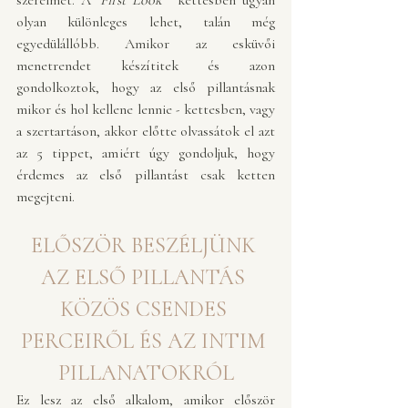
szerelmét. A 
"First Look"  
kettesben ugyan 
olyan különleges lehet, talán még 
egyedülállóbb. Amikor az esküvői 
menetrendet készítitek és azon 
gondolkoztok, hogy az első pillantásnak 
mikor és hol kellene lennie - kettesben, vagy 
a szertartáson, akkor előtte olvassátok el azt 
az 5 tippet, amiért úgy gondoljuk, hogy 
érdemes az első pillantást csak ketten 
megejteni. 
ELŐSZÖR BESZÉLJÜNK 
AZ ELSŐ PILLANTÁS 
KÖZÖS CSENDES 
PERCEIRŐL ÉS AZ INTIM 
PILLANATOKRÓL
Ez lesz az első alkalom, amikor először 