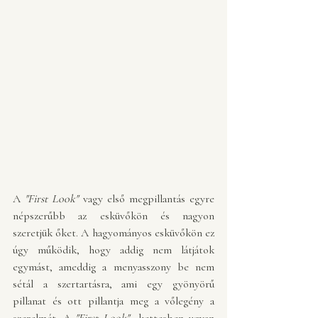
A 
"First Look"
 vagy első megpillantás egyre 
népszerűbb az esküvőkön és nagyon 
szeretjük őket. A hagyományos esküvőkön ez 
úgy működik, hogy addig nem látjátok 
egymást, ameddig a menyasszony be nem 
sétál a szertartásra, ami egy gyönyörű 
pillanat és ott pillantja meg a vőlegény a 