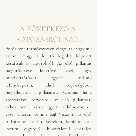
A KÖVETKEZŐ A 
FOTÓZÁSRÓL SZÓL
Fotósként természetesen elfogultak vagyunk 
aziránt, hogy a lehető legjobb képeket 
készítsük a napotokról. Az első pillantás 
megörökítése lehetővé teszi, hogy 
mindkettőtöket együtt tudjunk 
lefényképezni, ahol teljességében 
megélhetitek a pillanatot. Azonban, ha a 
szertartásra tervezitek az első pillantást, 
akkor nem lesztek együtt a képeken, de 
ezzel sincsen semmi baj! Viszont, az első 
pillantáson készült képeken, (amikor csak 
ketten vagytok), hihetetlenül erőteljes 
érzelmekkel vannak elárasztva a fotók, és az 