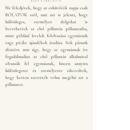
Ne feledjétek, hogy az esküvőtök napja csak 
RÓLATOK szól, ami azt is jelenti, hogy 
különleges, személyes dolgokat is 
bevethettek az első pillantás pillanataiba, 
mint például levelek felolvasása egymásnak 
vagy picike ajándékok átadása. Sok párunk 
döntött már úgy, hogy az egymásnak írt 
fogadalmaikat az első pillantás alkalmával 
olvassák fel egymásnak, hiszen annyira 
különlegesre és személyesre sikeredtek, 
hogy ketten szerették volna megélni azt a 
pillanatot. 